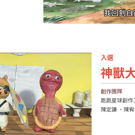
入選
神獸
創作團隊
跑跑星球創作
陳定謙 、陳