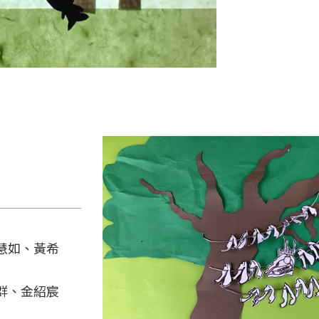
慧如、黃希
群、金紹宸