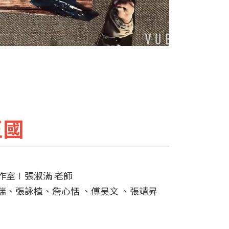
王國
作室∣張淑滿 老師
瑞、張詠植、詹心恬 、傅昊文 、張靖昇