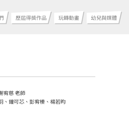
們
歷屆得獎作品
玩轉動畫
幼兒與媒體
謝宥慈 老師
羽、鐘可芯、彭宥榛、楊若昀