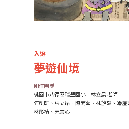
入選
夢遊仙境
創作團隊
桃園市八德區瑞豐國小∣林立晨 老師
何凱軒、張立昂、陳雨蔓、林旂靚、潘瀅
林彤禎、宋言心