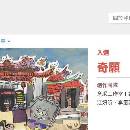
關於我
名單
入選
奇願
創作團隊
育采工作室∣
江妍昕、李惠