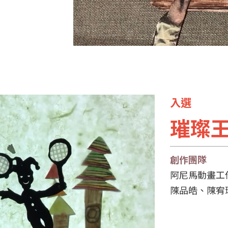
入選
璀璨
創作團隊
阿尼馬動畫工
陳品皓、陳宥