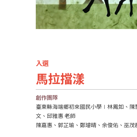
入選
馬拉擋漾
創作團隊
臺東縣海端鄉初來國民小學∣林鳳如、陳
文、邱雅惠 老師
陳嘉惠、郭芷瑜、鄭璿晴、余俊佑、巫茂