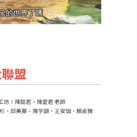
大聯盟
工坊∣陳懿君、陳愛君 老師
宥杉、邱美蓁、陳芓頲、王安珈、賴俞臻