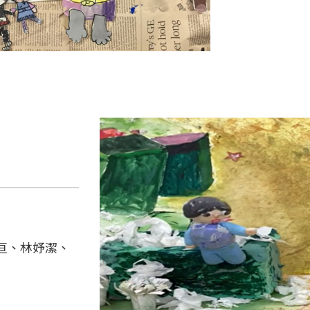
亘、林妤潔、