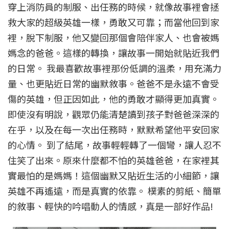
穿上消防員的制服、出任務的時候，就像故事裡會拯
救大家的超級英雄一樣，勇敢又可靠；而當他回到家
裡，脫下制服，他又變回那個會陪伴家人、也會被媽
媽念的爸爸。這樣的轉換，讓故事一開始就貼近我們
的日常。 我最喜歡故事裡那份低調的溫柔，用充滿力
量、也更貼近日常的幽默敘事。爸爸不是永遠不會受
傷的英雄，但正因如此，他的勇敢才顯得更加真實。
即使沒有明說，觀眾仍能清楚讀到孩子對爸爸深深的
在乎，以及在每一次出任務時，默默希望他平安回家
的心情。 到了結尾，故事輕輕轉了一個彎，讓人忍不
住笑了出來。原來什麼都不怕的英雄爸爸，在家裡其
實最怕的是媽媽！這個幽默又貼近生活的小細節，讓
英雄不再遙遠，而是真實的依靠。 樸素的剪紙、簡單
的敘事、輕快的吟唱動人的情感，真是一部好作品!