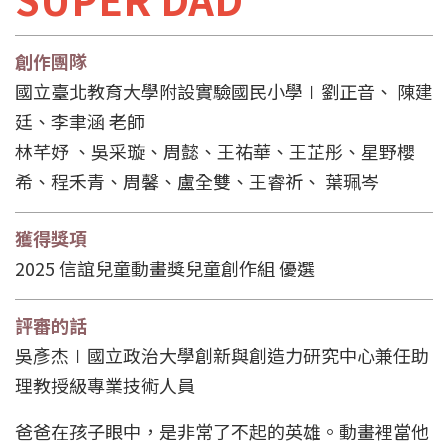
創作團隊
國立臺北教育大學附設實驗國民小學∣劉正音、 陳建
廷、李聿涵 老師
林芊妤 、吳采璇、周懿、王祐華、王芷彤、星野櫻
希、程禾青、周馨、盧全雙、王睿祈、 葉珮岑
獲得獎項
2025 信誼兒童動畫獎兒童創作組 優選
評審的話
吳彥杰∣國立政治大學創新與創造力研究中心兼任助
理教授級專業技術人員
爸爸在孩子眼中，是非常了不起的英雄。動畫裡當他